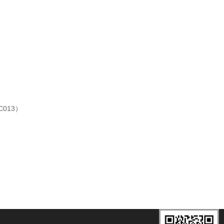
）
013）